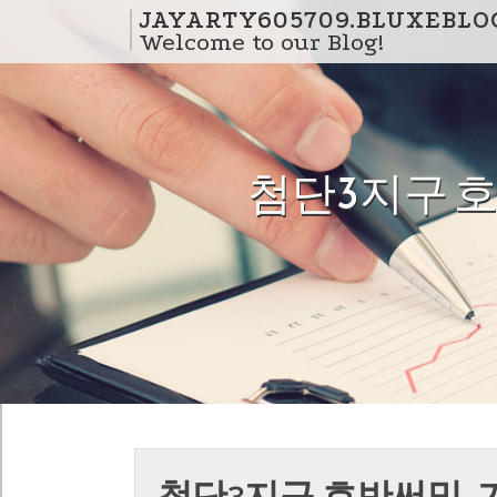
Skip to content
JAYARTY605709.BLUXEBLO
Welcome to our Blog!
첨단3지구 호